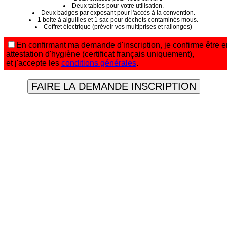
Deux tables pour votre utilisation.
Deux badges par exposant pour l'accès à la convention.
1 boite à aiguilles et 1 sac pour déchets contaminés mous.
Coffret électrique (prévoir vos multiprises et rallonges)
En confirmant ma demande d'inscription, je confirme être
attestation d'hygiène (certificat français uniquement),
et j'accepte les
conditions générales
.