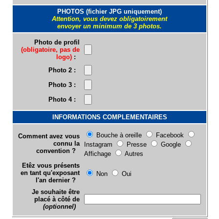
PHOTOS (fichier JPG uniquement)
Attention, vous devez obligatoirement
envoyer un minimum de 3 photos.
Photo de profil
(obligatoire, pas de
logo)
:
Photo 2 :
Photo 3 :
Photo 4 :
INFORMATIONS COMPLEMENTAIRES
Bouche à oreille
Facebook
Comment avez vous
connu la
Instagram
Presse
Google
convention ?
Affichage
Autres
Etêz vous présents
en tant qu'exposant
Non
Oui
l'an dernier ?
Je souhaite être
placé à côté de
(optionnel)